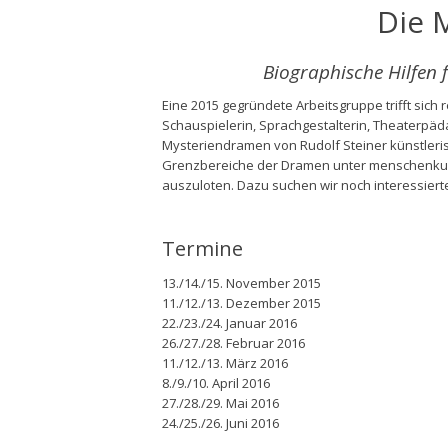
Die 
Biographische Hilfen
Eine 2015 gegründete Arbeitsgruppe trifft sich
Schauspielerin, Sprachgestalterin, Theaterpäd
Mysteriendramen von Rudolf Steiner künstleri
Grenzbereiche der Dramen unter menschenkun
auszuloten. Dazu suchen wir noch interessier
Termine
13./14./15. November 2015
11./12./13. Dezember 2015
22./23./24. Januar 2016
26./27./28. Februar 2016
11./12./13. März 2016
8./9./10. April 2016
27./28./29. Mai 2016
24./25./26. Juni 2016