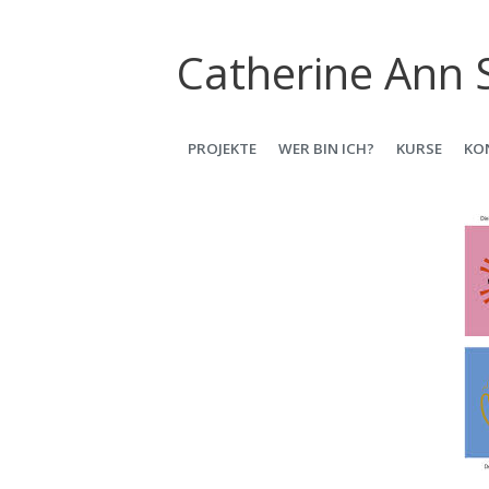
Catherine Ann 
ZUM
PROJEKTE
WER BIN ICH?
KURSE
KO
INHALT
SPRINGEN