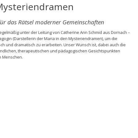
Mysteriendramen
 für das Rätsel moderner Gemeinschaften
 regelmäßig unter der Leitung von Catherine Ann Schmid aus Dornach –
agogin (Darstellerin der Maria in den Mysteriendramen), um die
sch und dramatisch zu erarbeiten.
Unser Wunsch ist, dabei auch die
dlichen, therapeutischen und pädagogischen Gesichtspunkten
te Menschen.