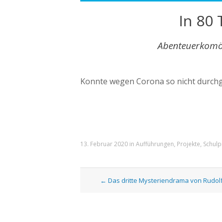
In 80
Abenteuerkomöd
Konnte wegen Corona so nicht durchg
13. Februar 2020
in
Aufführungen
,
Projekte
,
Schulp
Artikel
←
Das dritte Mysteriendrama von Rudolf
Navigation