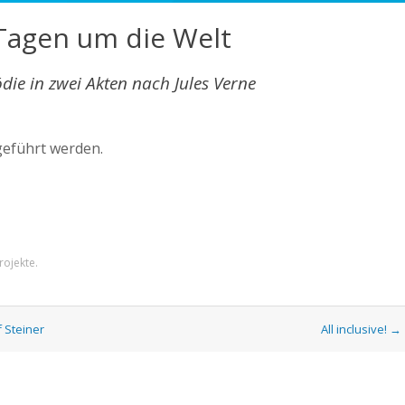
 Tagen um die Welt
ie in zwei Akten nach Jules Verne
eführt werden.
rojekte
.
 Steiner
All inclusive!
→